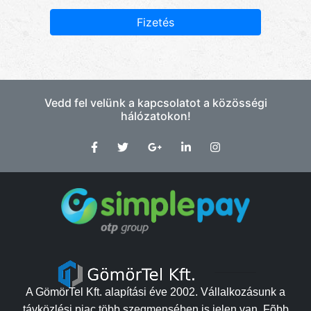
Fizetés
Vedd fel velünk a kapcsolatot a közösségi
hálózatokon!
A GömörTel Kft. alapítási éve 2002. Vállalkozásunk a
távközlési piac több szegmensében is jelen van. Fõbb