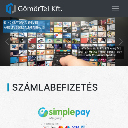
40 HD CSATORNA! IPTV ÉS
KÁBELTV SZOLGÁLTATÁSNÁL IS.
Duna TV, Duna World, RTL, RTL Kettő, TV2,
SuperTV2, M4 Sport, Mozi+, Film4, History,
NatGeo, AXN, Moziverzum, Spektrum
SZÁMLABEFIZETÉS